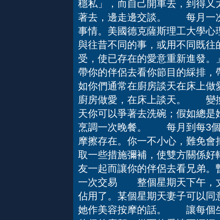
穩私」，而自己開車去，到得又
著去，邊走邊交談。 每月一
事情。美國德克薩斯理工大學心
與往昔不同的事，或用不同既往
受，使已存在的愛意重新進發。
帶你的伴侶去看你節目的綵排，
如你們通常在廚房談天在床上做
廚房做愛，在床上談天。 變換
天你可以爭著去洗碗；假如總是她
烹調一次晚餐。 每月到每3
摩擦存在。你一不小心，難免會
取一些措施彌補，使雙方關係
友一起而讓你的伴侶去看兄弟。
一次交易 整個星期天下午，丈
佔用了。某個星期天妻子可以同
她作美容按摩的話。 讓每個生